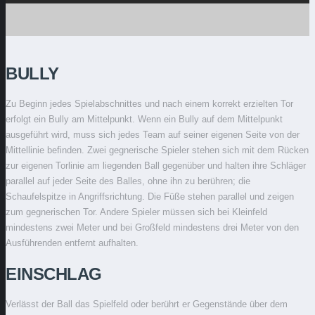
BULLY
Zu Beginn jedes Spielabschnittes und nach einem korrekt erzielten Tor
erfolgt ein Bully am Mittelpunkt. Wenn ein Bully auf dem Mittelpunkt
ausgeführt wird, muss sich jedes Team auf seiner eigenen Seite von der
Mittellinie befinden. Zwei gegnerische Spieler stehen sich mit dem Rücken
zur eigenen Torlinie am liegenden Ball gegenüber und halten ihre Schläger
parallel auf jeder Seite des Balles, ohne ihn zu berühren; die
Schaufelspitze in Angriffsrichtung. Die Füße stehen parallel und zeigen
zum gegnerischen Tor. Andere Spieler müssen sich bei Kleinfeld
mindestens zwei Meter und bei Großfeld mindestens drei Meter von den
Ausführenden entfernt aufhalten.
EINSCHLAG
Verlässt der Ball das Spielfeld oder berührt er Gegenstände über dem