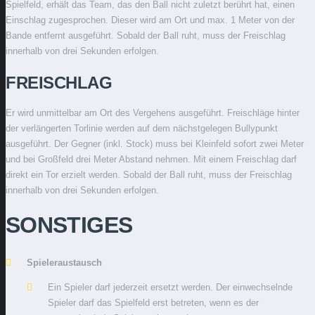
Spielfeld, erhält das Team, das den Ball nicht zuletzt berührt hat, einen
Einschlag zugesprochen. Dieser wird am Ort und max. 1 Meter von der
Bande entfernt ausgeführt. Sobald der Ball ruht, muss der Freischlag
innerhalb von drei Sekunden erfolgen.
FREISCHLAG
Er wird unmittelbar am Ort des Vergehens ausgeführt. Freischläge hinter
der verlängerten Torlinie werden auf dem nächstgelegen Bullypunkt
ausgeführt. Der Gegner (inkl. Stock) muss bei Kleinfeld sofort zwei Meter
und bei Großfeld drei Meter Abstand nehmen. Mit einem Freischlag darf
direkt ein Tor erzielt werden. Sobald der Ball ruht, muss der Freischlag
innerhalb von drei Sekunden erfolgen.
SONSTIGES
Spieleraustausch
Ein Spieler darf jederzeit ersetzt werden. Der einwechselnde
Spieler darf das Spielfeld erst betreten, wenn es der