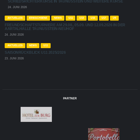
SCHIEDSRICHTERKURSE IN TAUNUSSTEIN UND WEITERE KURSE
24. JUNI 2026
AKTUELLES
ERWACHSENE
NEWS
U11
U13
U15
U17
U9
FREUNDSCHAFTSTURNIERE AM 29.08., 05.09. UND 12.09.2026 IN DER
AARTALHALLE TAUNUSSTEIN-NEUHOF
24. JUNI 2026
AKTUELLES
NEWS
U11
SAISONRÜCKBLICK U11 2025/2026
23. JUNI 2026
PARTNER