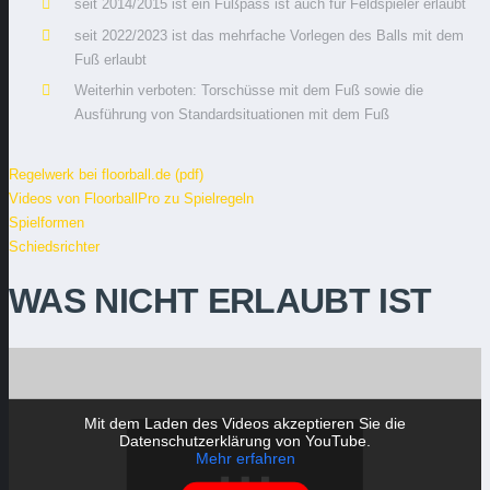
seit 2014/2015 ist ein Fußpass ist auch für Feldspieler erlaubt
seit 2022/2023 ist das mehrfache Vorlegen des Balls mit dem
Fuß erlaubt
Weiterhin verboten: Torschüsse mit dem Fuß sowie die
Ausführung von Standardsituationen mit dem Fuß
Regelwerk bei floorball.de (pdf)
Videos von FloorballPro zu Spielregeln
Spielformen
Schiedsrichter
WAS NICHT ERLAUBT IST
Mit dem Laden des Videos akzeptieren Sie die
Datenschutzerklärung von YouTube.
Mehr erfahren