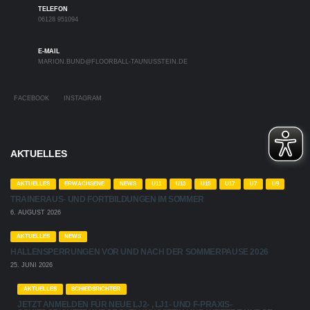
TELEFON
06128 951094
E-MAIL
MARION.BUND@FLOORBALL-TAUNUSSTEIN.DE
FACEBOOK
INSTAGRAM
AKTUELLES
AKTUELLES
ERWACHSENE
NEWS
U11
U13
U15
U17
U7
U9
TRAINERAUS- UND FORTBILDUNGEN IM SOMMER
6. AUGUST 2026
AKTUELLES
NEWS
HALLENSPERRUNGEN VOR UND NACH DER SOMMERPAUSE 2026
25. JUNI 2026
AKTUELLES
SCHIEDSRICHTER
JETZT ANMELDEN FÜR NEUE LJ2- , LJ1- UND F-PRAXIS-