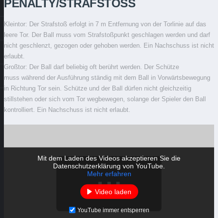
PENALTY/STRAFSTOSS
Kleintor: Der Strafstoß erfolgt in 7 m Entfernung von der Torlinie auf das
leere Tor. Der Ball muss vom Strafstoßpunkt geschlagen werden und darf
nicht geschlenzt, gezogen oder gehoben werden. Ein Nachschuss ist nicht
erlaubt.
Großtor: Der Ball darf beliebig oft berührt werden. Der Schütze
muss während der Ausführung ständig mit dem Ball in Vorwärtsbewegung
in Richtung Tor sein. Schütze und der Ball dürfen nicht gleichzeitig
stillstehen oder sich vom Tor wegbewegen, solange der Spieler den Ball
kontrolliert. Ein Nachschuss ist nicht erlaubt.
Mit dem Laden des Videos akzeptieren Sie die
Datenschutzerklärung von YouTube.
Mehr erfahren
Video laden
YouTube immer entsperren